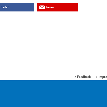
teilen
teilen
Feedback
Impr