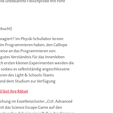
ine unbekannte Fleischprobe mit Hilfe
ebucht)
eagiert? Im Physik-Schullabor lernen
ng im Programmieren haben, den Calliope
sweise an das Programmieren von
 gutes Verständnis für das Innenleben
ch ersten kleinen Experimenten werden die
sodass es selbstständig angeschlossene
oren des Light & Schools-Teams
k und dem Studium zur Verfügung
 löst ihre Rätsel
schung im Exzellenzcluster „CUI: Advanced
nt das Science Escape Game auf den