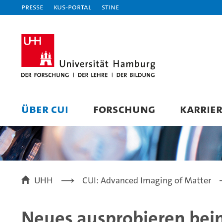
Presse
KUS-Portal
STiNE
ÜBER CUI
FORSCHUNG
KARRIE
UHH
CUI: Advanced Imaging of Matter
Neues ausprobieren beim