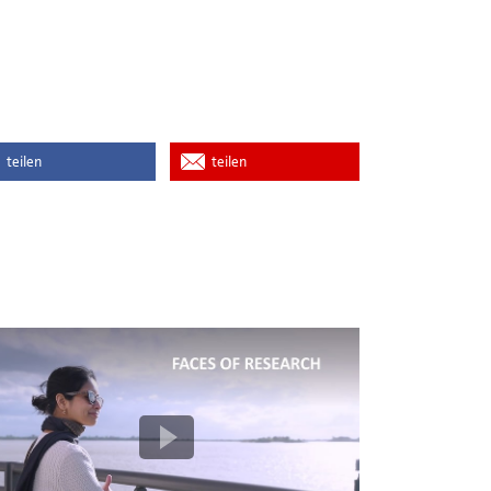
teilen
teilen