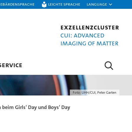
Gebärdensprache
Leichte Sprache
Language
Exzellenzcluster
CUI: Advanced
Imaging of Matter
SERVICE
Foto: UHH/CUI, Peter Garten
 beim Girls' Day und Boys' Day