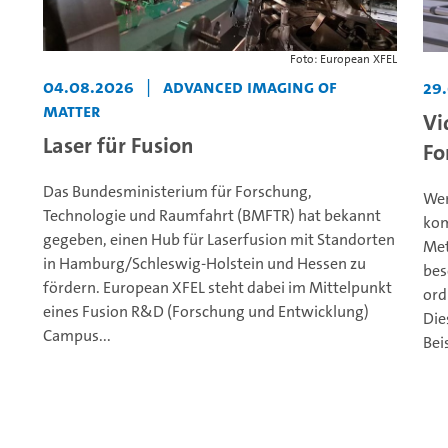
Foto: European XFEL
04.08.2026
|
Advanced Imaging of
29
Matter
Vi
Laser für Fusion
Fo
Das Bundesministerium für Forschung,
Wen
Technologie und Raumfahrt (BMFTR) hat bekannt
kom
gegeben, einen Hub für Laserfusion mit Standorten
Met
in Hamburg/Schleswig-Holstein und Hessen zu
bes
fördern. European XFEL steht dabei im Mittelpunkt
ord
eines Fusion R&D (Forschung und Entwicklung)
Die
Campus...
Beis