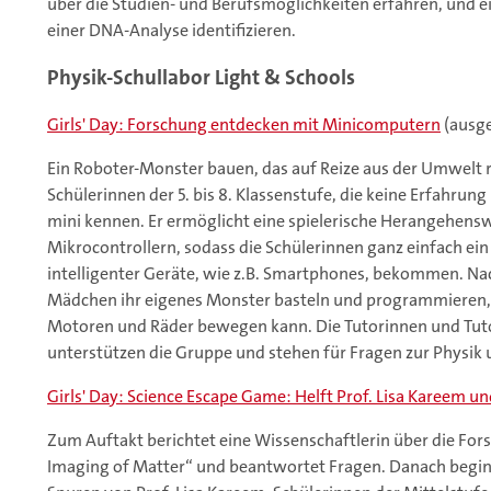
über die Studien- und Berufsmöglichkeiten erfahren, und e
einer DNA-Analyse identifizieren.
Physik-Schullabor Light & Schools
Girls' Day: Forschung entdecken mit Minicomputern
(ausg
Ein Roboter-Monster bauen, das auf Reize aus der Umwelt r
Schülerinnen der 5. bis 8. Klassenstufe, die keine Erfahru
mini kennen. Er ermöglicht eine spielerische Herangehen
Mikrocontrollern, sodass die Schülerinnen ganz einfach ein
intelligenter Geräte, wie z.B. Smartphones, bekommen. Na
Mädchen ihr eigenes Monster basteln und programmieren, 
Motoren und Räder bewegen kann. Die Tutorinnen und Tut
unterstützen die Gruppe und stehen für Fragen zur Physi
Girls' Day: Science Escape Game: Helft Prof. Lisa Kareem und
Zum Auftakt berichtet eine Wissenschaftlerin über die For
Imaging of Matter“ und beantwortet Fragen. Danach begin