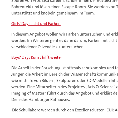
Spuren von Prof. Lisa Kareem. Schülerinnen der Mittelstuf
Bahrenfeld und lösen einen Escape-Room. Sie werden von T
unterstützt und knobeln gemeinsam im Team.
Girls' Day: Licht und Farben
In diesem Angebot wollen wir Farben untersuchen und erklä
werden. Im Weiteren geht es dann darum, Farben mit Licht 
verschiedener Olivenöle zu untersuchen.
Boys' Day: Kunst hilft weiter
Die Arbeit in der Forschung ist oftmals sehr komplex und 
Jungen die Arbeit im Bereich der Wissenschaftskommunikati
wie mithilfe von Bildern, Skulpturen oder 3D-Modellen Inha
werden. Eine Mitarbeiterin des Projektes „Arts & Science“ 
Imaging of Matter" führt durch das Angebot und erklärt de
Diele des Hamburger Rathauses.
Die Schullabore werden durch den Exzellenzcluster „CUI: A