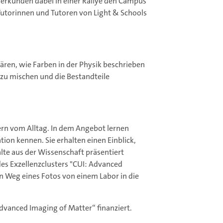
e erkunden dabei in einer Rallye den Campus
utorinnen und Tutoren von Light & Schools
ren, wie Farben in der Physik beschrieben
zu mischen und die Bestandteile
fern vom Alltag. In dem Angebot lernen
on kennen. Sie erhalten einen Einblick,
lte aus der Wissenschaft präsentiert
des Exzellenzclusters "CUI: Advanced
n Weg eines Fotos von einem Labor in die
dvanced Imaging of Matter“ finanziert.